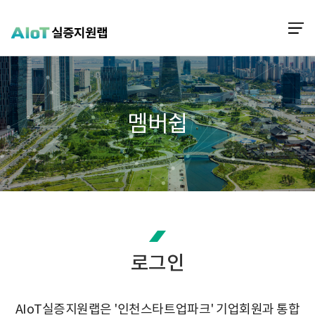
메
ITP 인천 VR·AR 정보포털
멤버쉽
로그인
AIoT실증지원랩은 '인천스타트업파크' 기업회원과 통합