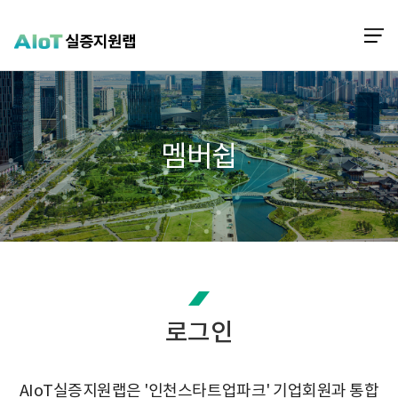
메
ITP 인천 VR·AR 정보포털
멤버쉽
로그인
AIoT실증지원랩은 '인천스타트업파크' 기업회원과 통합