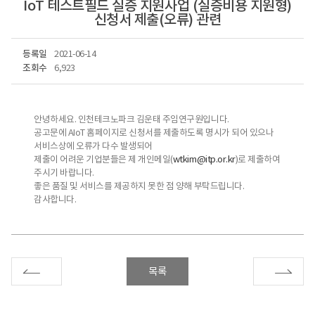
IoT 테스트필드 실증 지원사업 (실증비용 지원형)
신청서 제출(오류) 관련
등록일
2021-06-14
조회수
6,923
안녕하세요. 인천테크노파크 김운태 주임연구원입니다.
공고문에 AIoT 홈페이지로 신청서를 제출하도록 명시가 되어 있으나
서비스상에 오류가 다수 발생되어
제출이 어려운 기업분들은 제 개인메일(
wtkim@itp.or.kr
)로 제출하여
주시기 바랍니다.
좋은 품질 및 서비스를 제공하지 못한 점 양해 부탁드립니다.
감사합니다.
이전
다
목록